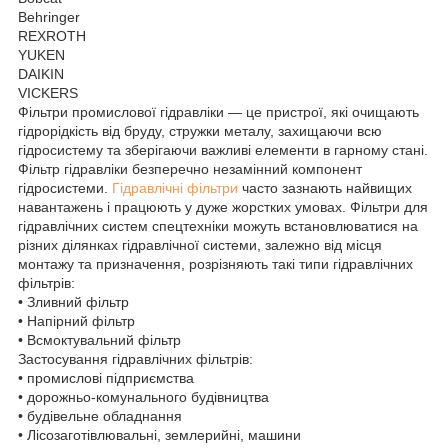
Behringer
REXROTH
YUKEN
DAIKIN
VICKERS
Фільтри промислової гідравліки — це пристрої, які очищають
гідрорідкість від бруду, стружки металу, захищаючи всю
гідросистему та зберігаючи важливі елементи в гарному стані.
Фільтр гідравліки безперечно незамінний компонент
гідросистеми.
Гідравлічні фільтри
часто зазнають найвищих
навантажень і працюють у дуже жорстких умовах. Фільтри для
гідравлічних систем спецтехніки можуть встановлюватися на
різних ділянках гідравлічної системи, залежно від місця
монтажу та призначення, розрізняють такі типи гідравлічних
фільтрів:
• Зливний фільтр
• Напірний фільтр
• Всмоктувальний фільтр
Застосування гідравлічних фільтрів:
• промислові підприємства
• дорожньо-комунального будівництва
• будівельне обладнання
• Лісозаготівлювальні, землерийні, машини