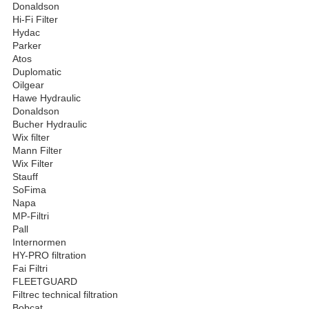
Donaldson
Hi-Fi Filter
Hydac
Parker
Atos
Duplomatic
Oilgear
Hawe Hydraulic
Donaldson
Bucher Hydraulic
Wix filter
Mann Filter
Wix Filter
Stauff
SoFima
Napa
MP-Filtri
Pall
Internormen
HY-PRO filtration
Fai Filtri
FLEETGUARD
Filtrec technical filtration
Bobcat