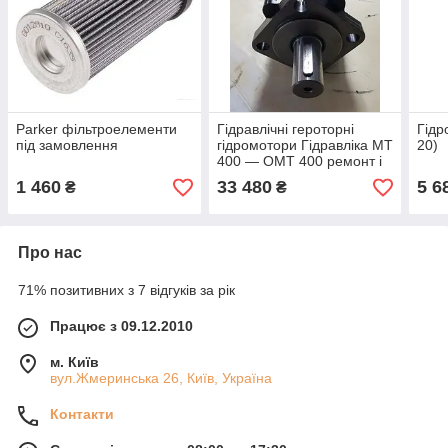
Parker фільтроелементи
Гідравлічні героторні
Гід
під замовлення
гідромотори Гідравліка MT
20)
400 — OMT 400 ремонт і
наявність на складі в
1 460
33 480
5 6
₴
₴
Україні
Про нас
71% позитивних з 7 відгуків за рік
Працює з 09.12.2010
м. Київ
вул.Жмеринська 26, Київ, Україна
Контакти