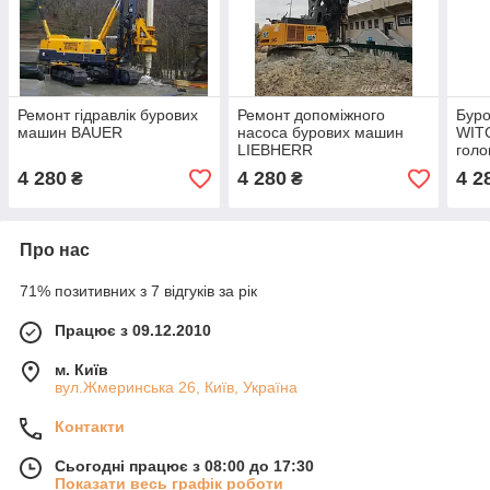
Ремонт гідравлік бурових
Ремонт допоміжного
Бур
машин BAUER
насоса бурових машин
WITC
LIEBHERR
голо
4 280
4 280
4 2
₴
₴
Про нас
71% позитивних з 7 відгуків за рік
Працює з 09.12.2010
м. Київ
вул.Жмеринська 26, Київ, Україна
Контакти
Сьогодні працює з 08:00 до 17:30
Показати весь графік роботи