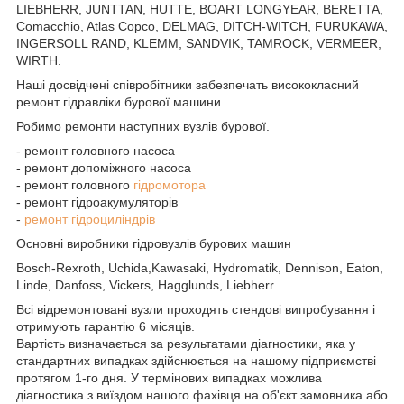
LIEBHERR, JUNTTAN, HUTTE, BOART LONGYEAR, BERETTA,
Comacchio, Atlas Copco, DELMAG, DITCH-WITCH, FURUKAWA,
INGERSOLL RAND, KLEMM, SANDVIK, TAMROCK, VERMEER,
WIRTH.
Наші досвідчені співробітники забезпечать висококласний
ремонт гідравліки бурової машини
Робимо ремонти наступних вузлів бурової.
- ремонт головного насоса
- ремонт допоміжного насоса
- ремонт головного
гідромотора
- ремонт гідроакумуляторів
-
ремонт гідроциліндрів
Основні виробники гідровузлів бурових машин
Bosch-Rexroth, Uchida,Kawasaki, Hydromatik, Dennison, Eaton,
Linde, Danfoss, Vickers, Hagglunds, Liebherr.
Всі відремонтовані вузли проходять стендові випробування і
отримують гарантію 6 місяців.
Вартість визначається за результатами діагностики, яка у
стандартних випадках здійснюється на нашому підприємстві
протягом 1-го дня. У термінових випадках можлива
діагностика з виїздом нашого фахівця на об'єкт замовника або