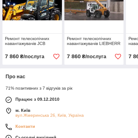
Ремонт телескопічних
Ремонт телескопічних
Ремо
навантажувачів JCB
навантажувачів LIEBHERR
нава
7 860
7 860
7 8
₴/послуга
₴/послуга
Про нас
71% позитивних з 7 відгуків за рік
Працює з 09.12.2010
м. Київ
вул.Жмеринська 26, Київ, Україна
Контакти
Сьогодні вихідний