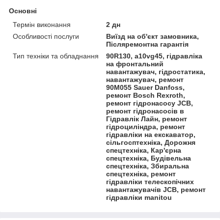
Основні
Термін виконання
2 дн
Особливості послуги
Виїзд на об'єкт замовника,
Післяремонтна гарантія
Тип техніки та обладнання
90R130, a10vg45, гідравліка
на фронтальний
навантажувач, гідростатика,
навантажувач, ремонт
90M055 Sauer Danfoss,
ремонт Bosch Rexroth,
ремонт гідронасосу JCB,
ремонт гідронасосів в
Гідравлік Лайн, ремонт
гідроциліндра, ремонт
гідравліки на екскаватор,
сільгосптехніка, Дорожня
спецтехніка, Кар'єрна
спецтехніка, Будівельна
спецтехніка, Збиральна
спецтехніка, ремонт
гідравліки телескопічних
навантажувачів JCB, ремонт
гідравліки manitou