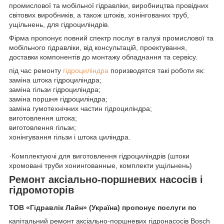
промислової та мобільної гідравліки, виробництва провідних
світових виробників, а також штоків, хонінгованих труб,
ущільнень, для гідроциліндрів.
Фірма пропонує повний спектр послуг в галузі промислової та
мобільного гідравліки, від консультацій, проектування,
доставки компонентів до монтажу обладнання та сервісу.
під час ремонту
гідроциліндра
поризводятся такі роботи як:
заміна штока гідроциліндра;
заміна гільзи гідроциліндра;
заміна поршня гідроциліндра;
заміна гумотехнічних частин гідроциліндра;
виготовлення штока;
виготовлення гільзи;
хонінгування гільзи і штока циліндра.
·Комплектуючі для виготовлення гідроциліндрів (штоки
хромовані труби хонингованные, комплекти ущільнень)
Ремонт аксіально-поршневих насосів і
гідромоторів
ТОВ «Гідравлік Лайн» (Україна) пропонує послуги по
капітальний ремонт аксіально-поршневих гідронасосів Bosch