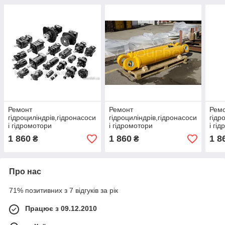
Ремонт
Ремонт
Рем
гідроциліндрів,гідронасоси
гідроциліндрів,гідронасоси
гідр
і гідромотори
і гідромотори
і гі
1 860
1 860
1 8
₴
₴
Про нас
71% позитивних з 7 відгуків за рік
Працює з 09.12.2010