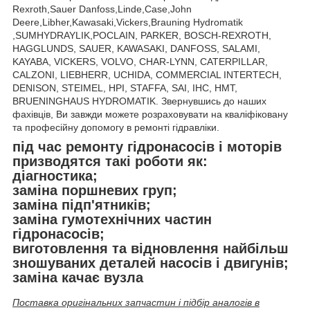
Rexroth,Sauer Danfoss,Linde,Case,John
Deere,Libher,Kawasaki,Vickers,Brauning Hydromatik
,SUMHYDRAYLIK,POCLAIN, PARKER, BOSCH-REXROTH,
HAGGLUNDS, SAUER, KAWASAKI, DANFOSS, SALAMI,
KAYABA, VICKERS, VOLVO, CHAR-LYNN, CATERPILLAR,
CALZONI, LIEBHERR, UCHIDA, COMMERCIAL INTERTECH,
DENISON, STEIMEL, HPI, STAFFA, SAI, IHC, HMT,
BRUENINGHAUS HYDROMATIK. Звернувшись до наших
фахівців, Ви завжди можете розраховувати на кваліфіковану
та професійну допомогу в ремонті гідравліки.
під час ремонту гідронасосів і моторів
призводятся такі роботи як:
діагностика;
заміна поршневих груп;
заміна підп'ятників;
заміна гумотехнічних частин
гідронасосів;
виготовлення та відновлення найбільш
зношуваних деталей насосів і двигунів;
заміна качає вузла
Поставка оригінальних запчастин і підбір аналогів в