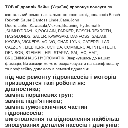
ТОВ «Гідравлік Лайн» (Україна) пропонує послуги по
капітальний ремонт аксіально-поршневих гідронасосів Bosch
Rexroth,Sauer Danfoss,Linde,Case,John
Deere,Libher,Kawasaki,Vickers,Brauning Hydromatik
,SUMHYDRAYLIK,POCLAIN, PARKER, BOSCH-REXROTH,
HAGGLUNDS, SAUER, KAWASAKI, DANFOSS, SALAMI,
KAYABA, VICKERS, VOLVO, CHAR-LYNN, CATERPILLAR,
CALZONI, LIEBHERR, UCHIDA, COMMERCIAL INTERTECH,
DENISON, STEIMEL, HPI, STAFFA, SAI, IHC, HMT,
BRUENINGHAUS HYDROMATIK. Звернувшись до наших
фахівців, Ви завжди можете розраховувати на кваліфіковану
та професійну допомогу в ремонті гідравліки.
під час ремонту гідронасосів і моторів
призводятся такі роботи як:
діагностика;
заміна поршневих груп;
заміна підп'ятників;
заміна гумотехнічних частин
гідронасосів;
виготовлення та відновлення найбільш
зношуваних деталей насосів і двигунів;