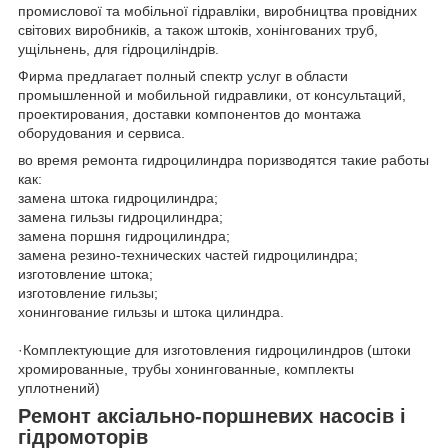
промислової та мобільної гідравліки, виробництва провідних
світових виробників, а також штоків, хонінгованих труб,
ущільнень, для гідроциліндрів.
Фирма предлагает полный спектр услуг в области
промышленной и мобильной гидравлики, от консультаций,
проектирования, доставки компонентов до монтажа
оборудования и сервиса.
во время ремонта гидроцилиндра поризводятся такие работы
как:
замена штока гидроцилиндра;
замена гильзы гидроцилиндра;
замена поршня гидроцилиндра;
замена резино-технических частей гидроцилиндра;
изготовление штока;
изготовление гильзы;
хонингование гильзы и штока цилиндра.
·Комплектующие для изготовления гидроцилиндров (штоки
хромированные, трубы хонингованные, комплекты
уплотнений)
Ремонт аксіально-поршневих насосів і
гідромоторів